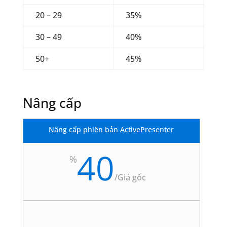
20 – 29
35%
30 – 49
40%
50+
45%
Nâng cấp
Nâng cấp phiên bản ActivePresenter
40
%
/
Giá gốc