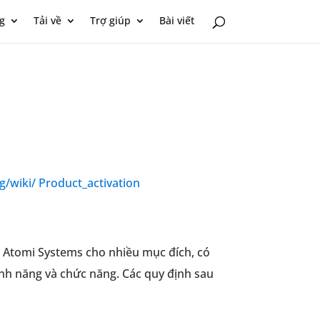
g
Tải về
Trợ giúp
Bài viết
rg/wiki/ Product_activation
eb Atomi Systems cho nhiều mục đích, có
nh năng và chức năng. Các quy định sau