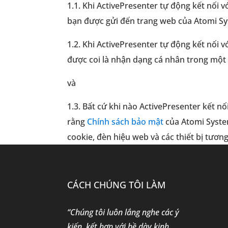
1.1. Khi ActivePresenter tự động kết nối với
bạn được gửi đến trang web của Atomi S
1.2. Khi ActivePresenter tự động kết nối 
được coi là nhận dạng cá nhân trong một 
và
1.3. Bất cứ khi nào ActivePresenter kết n
rằng
Chính sách bảo mật
của Atomi System
cookie, đèn hiệu web và các thiết bị tương
CÁCH CHÚNG TÔI LÀM
“Chúng tôi luôn lắng nghe các ý
kiến, kết hợp với bề dày kinh