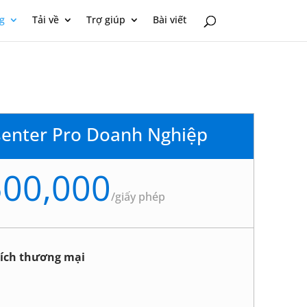
g
Tải về
Trợ giúp
Bài viết
senter Pro Doanh Nghiệp
500,000
/
giấy phép
ích thương mại