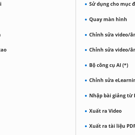
i
Sử dụng cho mục đ
Quay màn hình
n
Chỉnh sửa video/â
cao
Chỉnh sửa video/â
Bộ công cụ AI (*)
Chỉnh sửa eLearni
Nhập bài giảng từ
Xuất ra Video
Xuất ra tài liệu PD