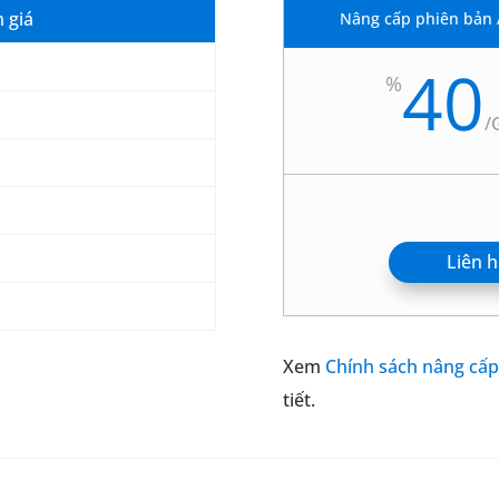
 giá
Nâng cấp phiên bản 
40
%
/
Liên 
Xem
Chính sách nâng cấ
tiết.