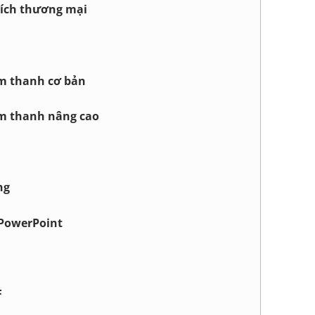
ích thương mại
m thanh cơ bản
m thanh nâng cao
ng
 PowerPoint
F