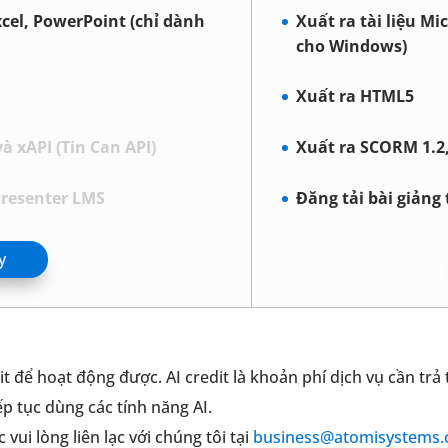
xcel, PowerPoint (chỉ dành
Xuất ra tài liệu Mi
cho Windows)
Xuất ra HTML5
 xAPI (Tin Can API)
Xuất ra SCORM 1.2,
uPresenter LMS
Đăng tải bài giảng 
y
it để hoạt động được. AI credit là khoản phí dịch vụ cần tr
p tục dùng các tính năng AI.
ui lòng liên lạc với chúng tôi tại
business@atomisystems