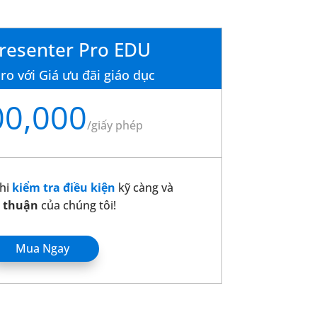
resenter Pro EDU
ro với Giá ưu đãi giáo dục
00,000
/
giấy phép
hi
kiểm tra điều kiện
kỹ càng và
 thuận
của chúng tôi!
Mua Ngay