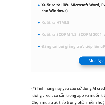
Xuất ra tài liệu Microsoft Word, E
cho Windows)
Xuất ra HTML5
Xuất ra SCORM 1.2, SCORM 2004, và
Đăng tải bài giảng trực tiếp lên 
Mua Nga
(*) Tính năng này yêu cầu sử dụng AI cred
lượng credit có sẵn trong app và muốn tiế
Chọn mua trực tiếp trong phần mềm hoặc v