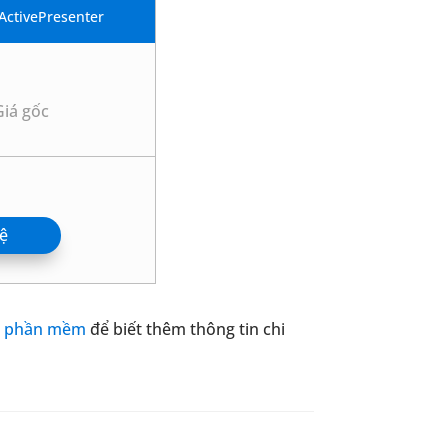
ActivePresenter
Giá gốc
hệ
p phần mềm
để biết thêm thông tin chi