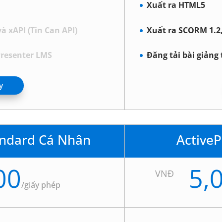
Xuất ra HTML5
 xAPI (Tin Can API)
Xuất ra SCORM 1.2,
uPresenter LMS
Đăng tải bài giảng 
y
andard Cá Nhân
Active
00
5,
VNĐ
/
giấy phép