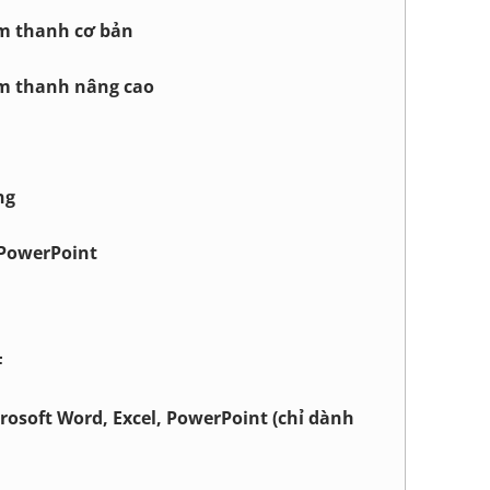
m thanh cơ bản
m thanh nâng cao
ng
 PowerPoint
F
crosoft Word, Excel, PowerPoint (chỉ dành