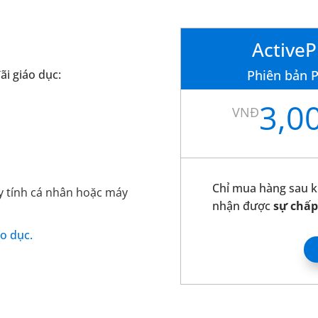
ActiveP
i giáo dục:
Phiên bản P
3,0
VNĐ
Chỉ mua hàng sau k
 tính cá nhân hoặc máy
nhận được
sự chấp
o dục.